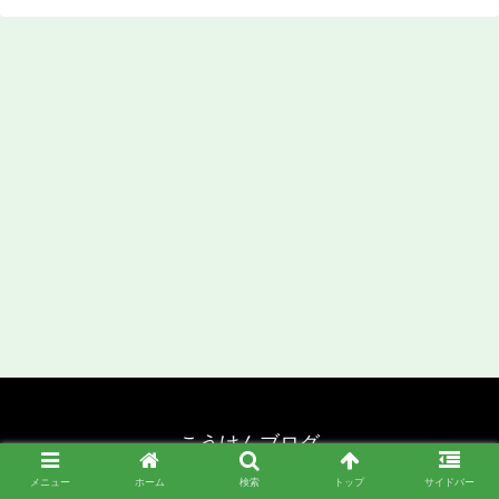
こうけんブログ
© 2020 こうけんブログ.
メニュー
ホーム
検索
トップ
サイドバー