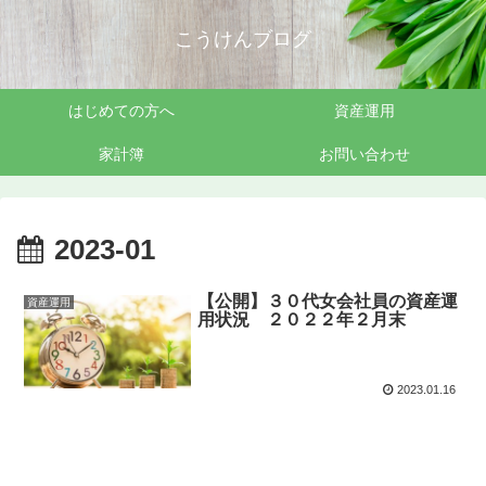
こうけんブログ
はじめての方へ
資産運用
家計簿
お問い合わせ
2023-01
【公開】３０代女会社員の資産運
資産運用
用状況 ２０２２年２月末
2023.01.16