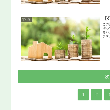
【
家計簿
この
簿っ
さい
ます。
次
1
2