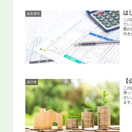
は
資産運用
この
てい
際の
付き
【
家計簿
この
簿っ
さい
ます。