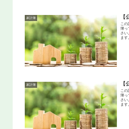
【
家計簿
この
簿っ
さい
ます。
【
家計簿
この
簿っ
さい
ます。