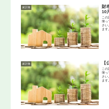
財
家計簿
10
この
簿っ
さい
ます。
【
家計簿
この
簿っ
さい
ます。