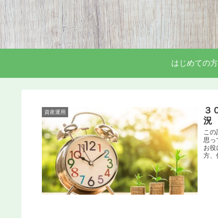
はじめての方
３
資産運用
況 
この
思っ
お役
方、