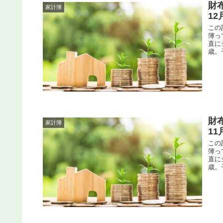
財
家計簿
1
この
簿っ
直に
歳。
財
家計簿
1
この
簿っ
直に
歳。