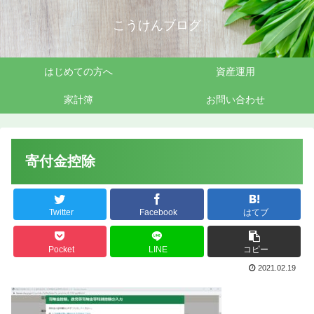
こうけんブログ
はじめての方へ
資産運用
家計簿
お問い合わせ
寄付金控除
Twitter
Facebook
はてブ
Pocket
LINE
コピー
2021.02.19