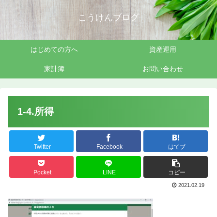
こうけんブログ
はじめての方へ
資産運用
家計簿
お問い合わせ
1-4.所得
Twitter
Facebook
はてブ
Pocket
LINE
コピー
2021.02.19